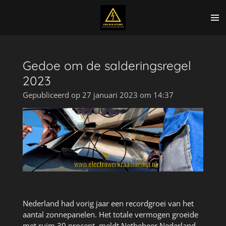
Ga
direct
naar
de
hoofdinhoud
Gedoe om de salderingsregel
2023
Gepubliceerd op 27 januari 2023 om 14:37
Nederland had vorig jaar een recordgroei van het
aantal zonnepanelen. Het totale vermogen groeide
met ruim 30 procent, meldt Netbeheer Nederland.