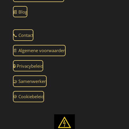
📰 Blog
📞 Contact
📄 Algemene voorwaarden
🔒 Privacybeleid
🤝 Samenwerken
🍪 Cookiebeleid