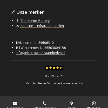
🔗
Onze merken
🔋
The Home-Battery
🔥
Heatline – Infraroodpanelen
KVK-nummer: 89606310
BTW-nummer: NL865038041B01
info@electrowerkzaamheden.nl
© 2021 - 2025
Van der Sterre Electrowerkzaamheden bv
E-mailadres
Telefoonnummer
Kaart
WhatsApp